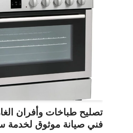
تصليح طباخات وأفران الغاز
فني صيانة موثوق لخدمة سر