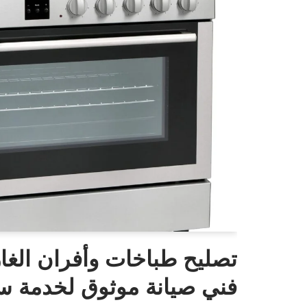
تصليح طباخات وأفران الغاز
فني صيانة موثوق لخدمة سر