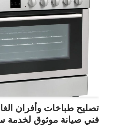
تصليح طباخات وأفران الغاز
فني صيانة موثوق لخدمة سر