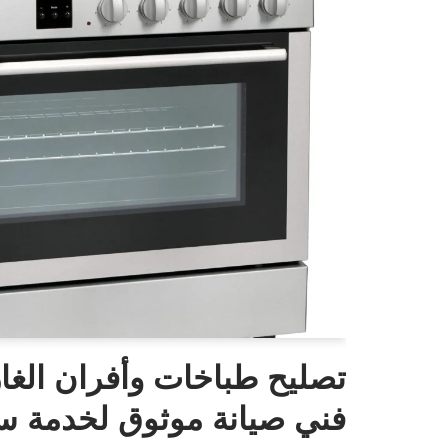
تصليح طباخات وأفران الغاز
فني صيانة موثوق لخدمة سر