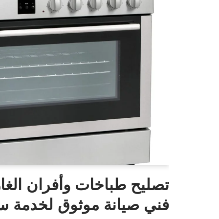
تصليح طباخات وأفران الغاز
فني صيانة موثوق لخدمة سر