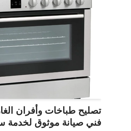
تصليح طباخات وأفران الغاز
فني صيانة موثوق لخدمة سر