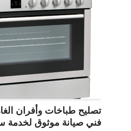
تصليح طباخات وأفران الغاز
فني صيانة موثوق لخدمة سر